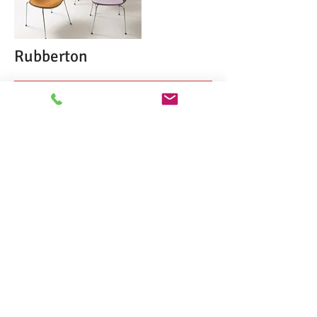
Rubberton
Rubberton kvalitets non-slip
tæpperunderlag, sikrer tæppet fra at
"vandre".
KONTAKT OS: